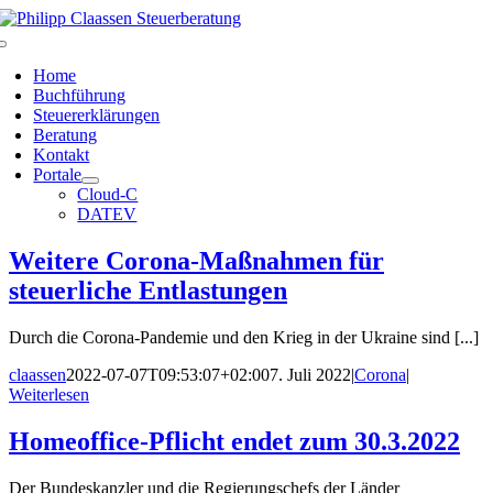
Zum
Inhalt
Toggle
springen
Navigation
Home
Buchführung
Steuererklärungen
Beratung
Kontakt
Portale
Cloud-C
DATEV
Weitere Corona-Maßnahmen für
steuerliche Entlastungen
Durch die Corona-Pandemie und den Krieg in der Ukraine sind [...]
claassen
2022-07-07T09:53:07+02:00
7. Juli 2022
|
Corona
|
Weiterlesen
Homeoffice-Pflicht endet zum 30.3.2022
Der Bundeskanzler und die Regierungschefs der Länder