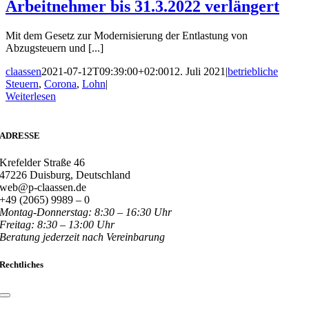
Arbeitnehmer bis 31.3.2022 verlängert
Mit dem Gesetz zur Modernisierung der Entlastung von
Abzugsteuern und [...]
claassen
2021-07-12T09:39:00+02:00
12. Juli 2021
|
betriebliche
Steuern
,
Corona
,
Lohn
|
Weiterlesen
ADRESSE
Krefelder Straße 46
47226 Duisburg, Deutschland
web@p-claassen.de
+49 (2065) 9989 – 0
Montag-Donnerstag: 8:30 – 16:30 Uhr
Freitag: 8:30 – 13:00 Uhr
Beratung jederzeit nach Vereinbarung
Rechtliches
Toggle