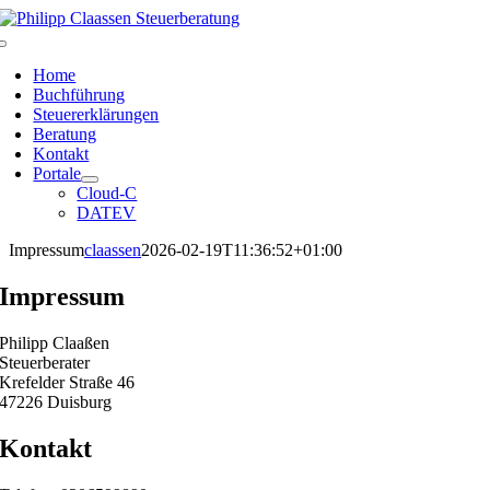
Zum
Inhalt
Toggle
springen
Navigation
Home
Buchführung
Steuererklärungen
Beratung
Kontakt
Portale
Cloud-C
DATEV
Impressum
claassen
2026-02-19T11:36:52+01:00
Impressum
Philipp Claaßen
Steuerberater
Krefelder Straße 46
47226 Duisburg
Kontakt