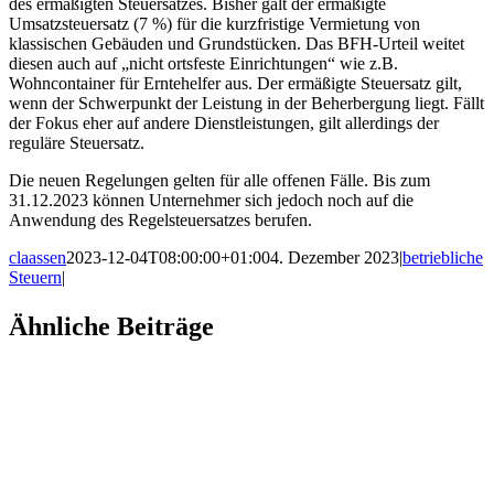
des ermäßigten Steuersatzes. Bisher galt der ermäßigte
Umsatzsteuersatz (7 %) für die kurzfristige Vermietung von
klassischen Gebäuden und Grundstücken. Das BFH-Urteil weitet
diesen auch auf „nicht ortsfeste Einrichtungen“ wie z.B.
Wohncontainer für Erntehelfer aus. Der ermäßigte Steuersatz gilt,
wenn der Schwerpunkt der Leistung in der Beherbergung liegt. Fällt
der Fokus eher auf andere Dienstleistungen, gilt allerdings der
reguläre Steuersatz.
Die neuen Regelungen gelten für alle offenen Fälle. Bis zum
31.12.2023 können Unternehmer sich jedoch noch auf die
Anwendung des Regelsteuersatzes berufen.
claassen
2023-12-04T08:00:00+01:00
4. Dezember 2023
|
betriebliche
Steuern
|
Facebook
X
LinkedIn
WhatsApp
Xing
E-
Ähnliche Beiträge
Mail