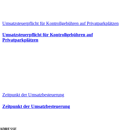
Umsatzsteuerpflicht für Kontrollgebühren auf Privatparkplätzen
Umsatzsteuerpflicht für Kontrollgebühren auf
Privatparkplätzen
Zeitpunkt der Umsatzbesteuerung
Zeitpunkt der Umsatzbesteuerung
ADRESSE