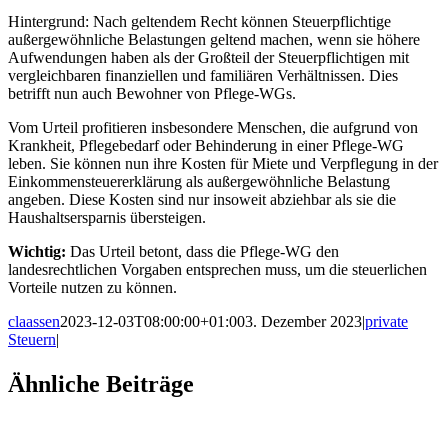
Hintergrund: Nach geltendem Recht können Steuerpflichtige
außergewöhnliche Belastungen geltend machen, wenn sie höhere
Aufwendungen haben als der Großteil der Steuerpflichtigen mit
vergleichbaren finanziellen und familiären Verhältnissen. Dies
betrifft nun auch Bewohner von Pflege-WGs.
Vom Urteil profitieren insbesondere Menschen, die aufgrund von
Krankheit, Pflegebedarf oder Behinderung in einer Pflege-WG
leben. Sie können nun ihre Kosten für Miete und Verpflegung in der
Einkommensteuererklärung als außergewöhnliche Belastung
angeben. Diese Kosten sind nur insoweit abziehbar als sie die
Haushaltsersparnis übersteigen.
Wichtig:
Das Urteil betont, dass die Pflege-WG den
landesrechtlichen Vorgaben entsprechen muss, um die steuerlichen
Vorteile nutzen zu können.
claassen
2023-12-03T08:00:00+01:00
3. Dezember 2023
|
private
Steuern
|
Facebook
X
LinkedIn
WhatsApp
Xing
E-
Ähnliche Beiträge
Mail