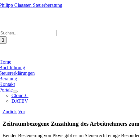
Zum
Inhalt
springen
e
ation
Suche
nach:
e
ation
Home
Buchführung
Steuererklärungen
Beratung
Kontakt
Portale
Cloud-C
DATEV
Zurück
Vor
Zeitraumbezogene Zuzahlung des Arbeitnehmers zu
Bei der Besteuerung von Pkws gibt es im Steuerrecht einige Besonde