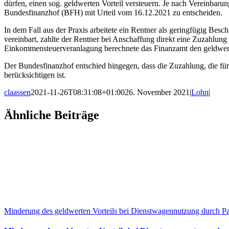
dürfen, einen sog. geldwerten Vorteil versteuern. Je nach Vereinbarun
Bundesfinanzhof (BFH) mit Urteil vom 16.12.2021 zu entscheiden.
In dem Fall aus der Praxis arbeitete ein Rentner als geringfügig Besc
vereinbart, zahlte der Rentner bei Anschaffung direkt eine Zuzahlu
Einkommensteuerveranlagung berechnete das Finanzamt den geldwerte
Der Bundesfinanzhof entschied hingegen, dass die Zuzahlung, die für
berücksichtigen ist.
claassen
2021-11-26T08:31:08+01:00
26. November 2021
|
Lohn
|
Facebook
X
LinkedIn
WhatsApp
Xing
E-
Ähnliche Beiträge
Mail
Minderung des geldwerten Vorteils bei Dienstwagennutzung durch Pa