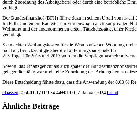
durch Zuordnung des Arbeitgebers) oder durch eine betriebliche Einric
vorliegt.
Der Bundesfinanzhof (BFH) führte dazu in seinem Urteil vom 14.11.
Im Fall stand einem Bauleiter ein Firmenwagen auch zur privaten Nu
Wohnung und der angenommenen ersten Tätigkeitsstätte, einer Nieder
veranlagt.
Sie machten Werbungskosten für die Wege zwischen Wohnung und ers
nicht an, berücksichtigte aber die Entfernungspauschale für
215 Tage. Für 2016 und 2017 wurden die Verpflegungsmehraufwendun
Sowohl das Finanzgericht als auch später der Bundesfinanzhof stellten 
gelegentlich tätig war und keine Zuordnung des Arbeitgebers zu dieser
Diese Entscheidung führte dazu, dass die Anwendung der 0,03-%-Reg
claassen
2024-01-17T09:34:44+01:00
17. Januar 2024
|
Lohn
|
Facebook
X
LinkedIn
WhatsApp
Xing
E-
Ähnliche Beiträge
Mail