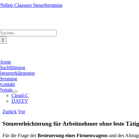
Zum
Inhalt
springen
e
ation
Suche
nach:
e
ation
Home
Buchführung
Steuererklärungen
Beratung
Kontakt
Portale
Cloud-C
DATEV
Zurück
Vor
Steuererleichterung für Arbeitnehmer ohne feste Tätigk
Für die Frage der
Besteuerung eines Firmenwagens
und des Abzugs