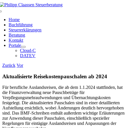
Zum
Inhalt
Toggle
springen
Navigation
Home
Buchführung
Steuererklärungen
Beratung
Kontakt
Portale
Cloud-C
DATEV
Zurück
Vor
Aktualisierte Reisekostenpauschalen ab 2024
Für berufliche Auslandsreisen, die ab dem 1.1.2024 stattfinden, hat
die Finanzverwaltung neue Pauschbeträge für
Verpflegungsmehraufwendungen und Übernachtungskosten
festgelegt. Die aktualisierten Pauschalen sind in einer detaillierten
Aufstellung ersichtlich, wobei Änderungen deutlich hervorgehoben
sind. Das BMF-Schreiben enthält außerdem wichtige Erläuterungen
zur Anwendung dieser Pauschalen, einschließlich spezieller
Regelungen für eintägige Auslandsreisen und Anpassungen der