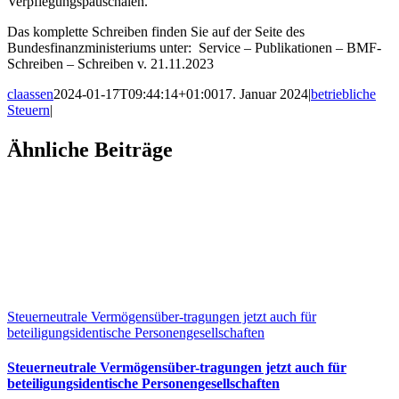
Verpflegungspauschalen.
Das komplette Schreiben finden Sie auf der Seite des
Bundesfinanzministeriums unter: Service – Publikationen – BMF-
Schreiben – Schreiben v. 21.11.2023
claassen
2024-01-17T09:44:14+01:00
17. Januar 2024
|
betriebliche
Steuern
|
Facebook
X
LinkedIn
WhatsApp
Xing
E-
Ähnliche Beiträge
Mail
Steuerneutrale Vermögensüber-tragungen jetzt auch für
beteiligungsidentische Personengesellschaften
Steuerneutrale Vermögensüber-tragungen jetzt auch für
beteiligungsidentische Personengesellschaften