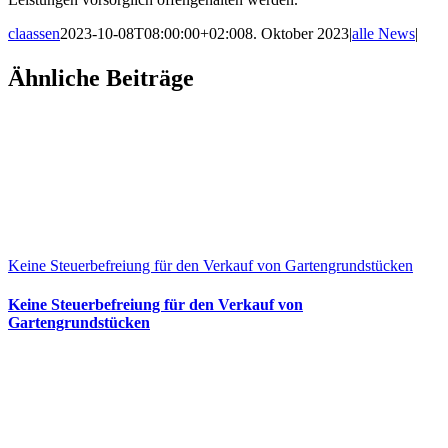
claassen
2023-10-08T08:00:00+02:00
8. Oktober 2023
|
alle News
|
Facebook
X
LinkedIn
WhatsApp
Xing
E-
Ähnliche Beiträge
Mail
Keine Steuerbefreiung für den Verkauf von Gartengrundstücken
Keine Steuerbefreiung für den Verkauf von
Gartengrundstücken