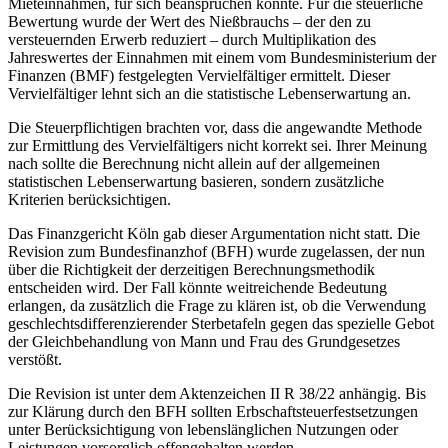
Mieteinnahmen, für sich beanspruchen konnte. Für die steuerliche
Bewertung wurde der Wert des Nießbrauchs – der den zu
versteuernden Erwerb reduziert – durch Multiplikation des
Jahreswertes der Einnahmen mit einem vom Bundesministerium der
Finanzen (BMF) festgelegten Vervielfältiger ermittelt. Dieser
Vervielfältiger lehnt sich an die statistische Lebenserwartung an.
Die Steuerpflichtigen brachten vor, dass die angewandte Methode
zur Ermittlung des Vervielfältigers nicht korrekt sei. Ihrer Meinung
nach sollte die Berechnung nicht allein auf der allgemeinen
statistischen Lebenserwartung basieren, sondern zusätzliche
Kriterien berücksichtigen.
Das Finanzgericht Köln gab dieser Argumentation nicht statt. Die
Revision zum Bundesfinanzhof (BFH) wurde zugelassen, der nun
über die Richtigkeit der derzeitigen Berechnungsmethodik
entscheiden wird. Der Fall könnte weitreichende Bedeutung
erlangen, da zusätzlich die Frage zu klären ist, ob die Verwendung
geschlechtsdifferenzierender Sterbetafeln gegen das spezielle Gebot
der Gleichbehandlung von Mann und Frau des Grundgesetzes
verstößt.
Die Revision ist unter dem Aktenzeichen II R 38/22 anhängig. Bis
zur Klärung durch den BFH sollten Erbschaftsteuerfestsetzungen
unter Berücksichtigung von lebenslänglichen Nutzungen oder
Leistungen vorsorglich offengehalten werden.