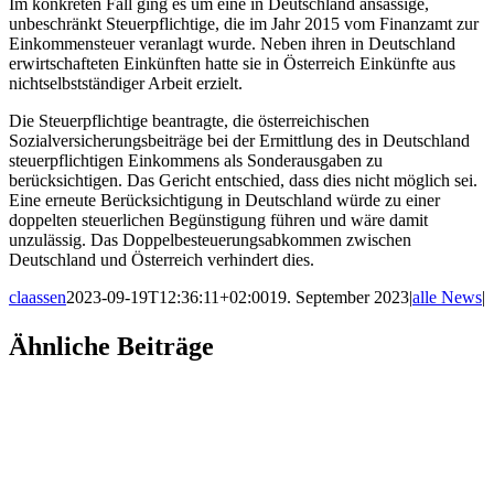
Im konkreten Fall ging es um eine in Deutschland ansässige,
unbeschränkt Steuerpflichtige, die im Jahr 2015 vom Finanzamt zur
Einkommensteuer veranlagt wurde. Neben ihren in Deutschland
erwirtschafteten Einkünften hatte sie in Österreich Einkünfte aus
nichtselbstständiger Arbeit erzielt.
Die Steuerpflichtige beantragte, die österreichischen
Sozialversicherungsbeiträge bei der Ermittlung des in Deutschland
steuerpflichtigen Einkommens als Sonderausgaben zu
berücksichtigen. Das Gericht entschied, dass dies nicht möglich sei.
Eine erneute Berücksichtigung in Deutschland würde zu einer
doppelten steuerlichen Begünstigung führen und wäre damit
unzulässig. Das Doppelbesteuerungsabkommen zwischen
Deutschland und Österreich verhindert dies.
claassen
2023-09-19T12:36:11+02:00
19. September 2023
|
alle News
|
Facebook
X
LinkedIn
WhatsApp
Xing
E-
Ähnliche Beiträge
Mail