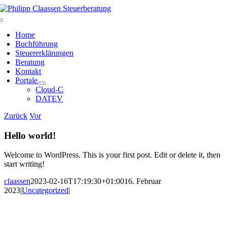
Zum
Inhalt
Toggle
springen
Navigation
Home
Buchführung
Steuererklärungen
Beratung
Kontakt
Portale
Cloud-C
DATEV
Zurück
Vor
Hello world!
Welcome to WordPress. This is your first post. Edit or delete it, then
start writing!
claassen
2023-02-16T17:19:30+01:00
16. Februar
2023
|
Uncategorized
|
Facebook
X
LinkedIn
WhatsApp
Xing
E-
Mail