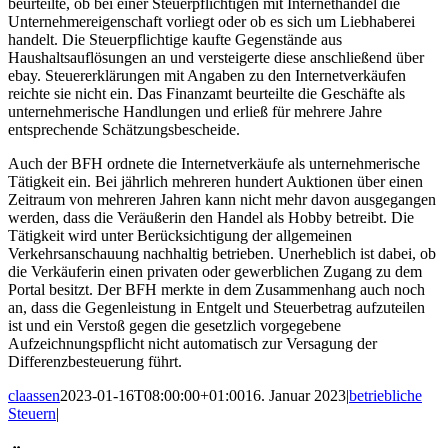
beurteilte, ob bei einer Steuerpflichtigen mit Internethandel die
Unternehmereigenschaft vorliegt oder ob es sich um Liebhaberei
handelt. Die Steuerpflichtige kaufte Gegenstände aus
Haushaltsauflösungen an und versteigerte diese anschließend über
ebay. Steuererklärungen mit Angaben zu den Internetverkäufen
reichte sie nicht ein. Das Finanzamt beurteilte die Geschäfte als
unternehmerische Handlungen und erließ für mehrere Jahre
entsprechende Schätzungsbescheide.
Auch der BFH ordnete die Internetverkäufe als unternehmerische
Tätigkeit ein. Bei jährlich mehreren hundert Auktionen über einen
Zeitraum von mehreren Jahren kann nicht mehr davon ausgegangen
werden, dass die Veräußerin den Handel als Hobby betreibt. Die
Tätigkeit wird unter Berücksichtigung der allgemeinen
Verkehrsanschauung nachhaltig betrieben. Unerheblich ist dabei, ob
die Verkäuferin einen privaten oder gewerblichen Zugang zu dem
Portal besitzt. Der BFH merkte in dem Zusammenhang auch noch
an, dass die Gegenleistung in Entgelt und Steuerbetrag aufzuteilen
ist und ein Verstoß gegen die gesetzlich vorgegebene
Aufzeichnungspflicht nicht automatisch zur Versagung der
Differenzbesteuerung führt.
claassen
2023-01-16T08:00:00+01:00
16. Januar 2023
|
betriebliche
Steuern
|