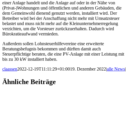
einer Anlage handelt und die Anlage auf oder in der Nähe von
(Privat-)Wohnungen und öffentlichen und anderen Gebäuden, die
dem Gemeinwohl dienend genutzt werden, installiert wird. Der
Betreiber wird bei der Anschaffung nicht mehr mit Umsatzsteuer
belastet und muss nicht mehr auf die Kleinunternehmerregelung
verzichten, um die Vorsteuer zurückzuerhalten. Dadurch wird
Bürokratieaufwand vermieden.
Außerdem sollen Lohnsteuerhilfevereine eine erweiterte
Beratungsbefugnis bekommen und dürften damit auch
Steuerpflichtige beraten, die eine PV-Anlage mit einer Leistung mit
bis zu 30 kW installiert haben.
claassen
2022-12-19T11:11:29+01:00
19. Dezember 2022
|
alle News
|
Facebook
X
LinkedIn
WhatsApp
Xing
E-
Ähnliche Beiträge
Mail