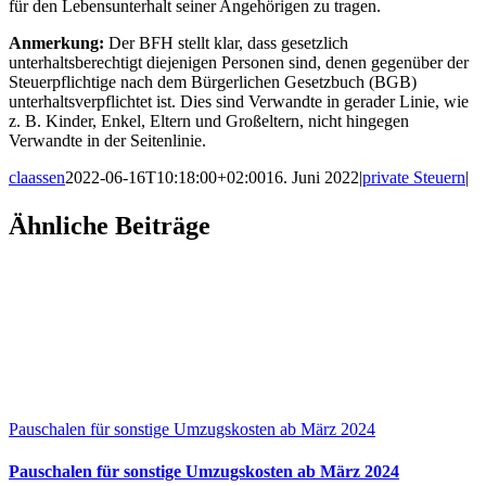
für den Lebensunterhalt seiner Angehörigen zu tragen.
Anmerkung:
Der BFH stellt klar, dass gesetzlich
unterhaltsberechtigt diejenigen Personen sind, denen gegenüber der
Steuerpflichtige nach dem Bürgerlichen Gesetzbuch (BGB)
unterhaltsverpflichtet ist. Dies sind Verwandte in gerader Linie, wie
z. B. Kinder, Enkel, Eltern und Großeltern, nicht hingegen
Verwandte in der Seitenlinie.
claassen
2022-06-16T10:18:00+02:00
16. Juni 2022
|
private Steuern
|
Facebook
X
LinkedIn
WhatsApp
Xing
E-
Ähnliche Beiträge
Mail
Pauschalen für sonstige Umzugskosten ab März 2024
Pauschalen für sonstige Umzugskosten ab März 2024