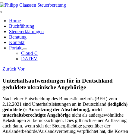
Zum
Inhalt
Toggle
springen
Navigation
Home
Buchführung
Steuererklärungen
Beratung
Kontakt
Portale
Cloud-C
DATEV
Zurück
Vor
Unterhaltsaufwendungen für in Deutschland
geduldete ukrainische Angehörige
Nach einer Entscheidung des Bundesfinanzhofs (BFH) vom
2.12.2021 sind Unterhaltsleistungen an in Deutschland
(lediglich)
geduldete (= Aussetzung der Abschiebung), nicht
unterhaltsberechtigte Angehörige
nicht als außergewöhnliche
Belastungen zu berücksichtigen. Dies gilt nach seiner Auffassung
auch dann, wenn sich der Steuerpflichtige gegenüber der
Ausländerbehörde/Auslandsvertretung verpflichtet hat, die Kosten