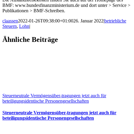
BMF: www.bundesfinanzministerium.de und dort unter > Service >
Publikationen > BMF-Schreiben.
claassen
2022-01-26T09:38:00+01:00
26. Januar 2022
|
betriebliche
Steuern
,
Lohn
|
Facebook
X
LinkedIn
WhatsApp
Xing
E-
Ähnliche Beiträge
Mail
Steuerneutrale Vermögensüber-tragungen jetzt auch für
beteiligungsidentische Personengesellschaften
Steuerneutrale Vermögensüber-tragungen jetzt auch für
beteiligungsidentische Personengesellschaften