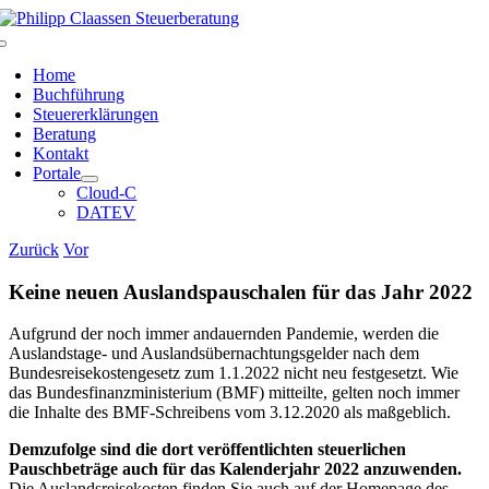
Zum
Inhalt
Toggle
springen
Navigation
Home
Buchführung
Steuererklärungen
Beratung
Kontakt
Portale
Cloud-C
DATEV
Zurück
Vor
Keine neuen Auslandspauschalen für das Jahr 2022
Aufgrund der noch immer andauernden Pandemie, werden die
Auslandstage- und Auslandsübernachtungsgelder nach dem
Bundesreisekostengesetz zum 1.1.2022 nicht neu festgesetzt. Wie
das Bundesfinanzministerium (BMF) mitteilte, gelten noch immer
die Inhalte des BMF-Schreibens vom 3.12.2020 als maßgeblich.
Demzufolge sind die dort veröffentlichten steuerlichen
Pauschbeträge auch für das Kalenderjahr 2022 anzuwenden.
Die Auslandsreisekosten finden Sie auch auf der Homepage des