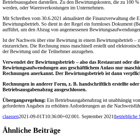
Betriebsausgaben darstellen. Zu den Bewirtungskosten, die zu 100 
werden, oder Warenverkostungen im Unternehmen.
Mit Schreiben vom 30.6.2021 aktualisiert die Finanzverwaltung die 
Bewirtungsbetrieb. So dient in der Regel ein formloses Dokument (
aufführt, um den Abzug von angemessenen Bewirtungsaufwendungen al
Ist der Nachweis über eine Bewirtung in einem Bewirtungsbetrieb – z.
einzureichen. Die Rechnung muss maschinell erstellt und elektronis
der Bewirtung und die Teilnehmer anzugeben.
Verwendet der Bewirtungsbetrieb – also das Restaurant oder die
Bewirtungsaufwendungen aus geschäftlichem Anlass nur maschinell 
Rechnungen anerkannt. Der Bewirtungsbetrieb ist dann verpflicht
Rechnungen in anderer Form, z. B. handschriftlich erstellte ode
Betriebsausgabenabzug ausgeschlossen.
Übergangsregelung:
Ein Betriebsausgabenabzug ist unabhängig von 
geforderten Angaben zu erhöhten Anforderungen an die Nachweisführu
claassen
2021-09-01T10:36:00+02:00
1. September 2021
|
betriebliche
Facebook
X
LinkedIn
WhatsApp
Xing
E-
Ähnliche Beiträge
Mail