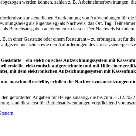
% abgezogen werden können, zählen z. B. Arbeitnehmerbewirtungen, di
Erfordernisse zur steuerlichen Anerkennung von Aufwendungen für die
Bewirtungsbeleg als Eigenbeleg) als Nachweis, das Ort, Tag, Teilneh
s Betriebsausgaben anerkennen zu lassen. Der Nachweis ist zudem vo
 B. in einer Gaststätte oder einem Restaurant – zu erbringen, ist für 
ch aufgezeichnet sein sowie den Anforderungen des Umsatzsteuergesetze
 Gaststätte – ein elektronisches Aufzeichnungssystem mit Kassen
erstellte, elektronisch aufgezeichnete und mit Hilfe einer zertifi
et, mit dem elektronischen Aufzeichnungssystem mit Kassenfunktio
r nur maschinell erstellte, erfüllen die Nachweisvoraussetzungen
den geforderten Angaben für Belege zulässig, die bis zum 31.12.2022 
ng, sind diese erst für Betriebsaufwendungen verpflichtend vorauszus
 Steuern
|