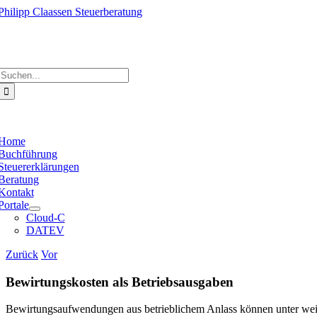
Zum
Inhalt
springen
e
ation
Suche
nach:
e
ation
Home
Buchführung
Steuererklärungen
Beratung
Kontakt
Portale
Cloud-C
DATEV
Zurück
Vor
Bewirtungskosten als Betriebsausgaben
Bewirtungsaufwendungen aus betrieblichem Anlass können unter wei