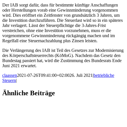
Der IAB sorgt dafür, dass für bestimmte künftige Anschaffungen
oder Herstellungen vorab eine Gewinnminderung vorgenommen
wird. Dies eröffnet ein Zeitfenster von grundsätzlich 3 Jahren, um
die Investition durchzuführen. Die Steuerlast wird so in ein späteres
Jahr verlagert. Lässt der Steuerpflichtige die 3-Jahres-Frist
verstreichen, ohne eine Investition vorzunehmen, muss er die
vorgenommene Gewinnminderung rückgängig machen und im
Regelfall eine Steuernachzahlung plus Zinsen leisten.
Die Verlängerung des IAB ist Teil des Gesetzes zur Modernisierung
des Körperschaftsteuerrechts (KöMoG). Nachdem das Gesetz den
Bundestag passiert hat, wird die Zustimmung des Bundesrats Ende
Juni 2021 erwartet.
claassen
2021-07-26T09:41:00+02:00
26. Juli 2021
|
betriebliche
Steuern
|
Facebook
X
LinkedIn
WhatsApp
Xing
E-
Ähnliche Beiträge
Mail