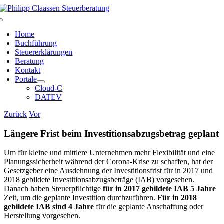
Zum
Inhalt
Toggle
springen
Navigation
Home
Buchführung
Steuererklärungen
Beratung
Kontakt
Portale
Cloud-C
DATEV
Zurück
Vor
Längere Frist beim Investitionsabzugsbetrag geplant
Um für kleine und mittlere Unternehmen mehr Flexibilität und eine
Planungssicherheit während der Corona-Krise zu schaffen, hat der
Gesetzgeber eine Ausdehnung der Investitionsfrist für in 2017 und
2018 gebildete Inves­titionsabzugsbeträge (IAB) vorgesehen.
Danach haben Steuerpflichtige
für in 2017 gebildete IAB 5 Jahre
Zeit, um die geplante Investition durchzuführen.
Für in 2018
gebildete IAB sind 4 Jahre
für die geplante Anschaffung oder
Herstellung vorgesehen.