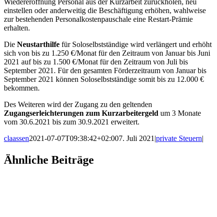
Wiedereröffnung Personal aus der Kurzarbeit zurückholen, neu
einstellen oder anderweitig die Beschäftigung erhöhen, wahlweise
zur bestehenden Personalkostenpauschale eine Restart-Prämie
erhalten.
Die
Neustarthilfe
für Soloselbstständige wird verlängert und erhöht
sich von bis zu 1.250 €/Monat für den Zeitraum von Januar bis Juni
2021 auf bis zu 1.500 €/Monat für den Zeitraum von Juli bis
September 2021. Für den gesamten Förderzeitraum von Januar bis
September 2021 können Soloselbstständige somit bis zu 12.000 €
bekommen.
Des Weiteren wird der Zugang zu den geltenden
Zugangserleichterungen zum Kurzarbeitergeld
um 3 Monate
vom 30.6.2021 bis zum 30.9.2021 erweitert.
claassen
2021-07-07T09:38:42+02:00
7. Juli 2021
|
private Steuern
|
Facebook
X
LinkedIn
WhatsApp
Xing
E-
Ähnliche Beiträge
Mail